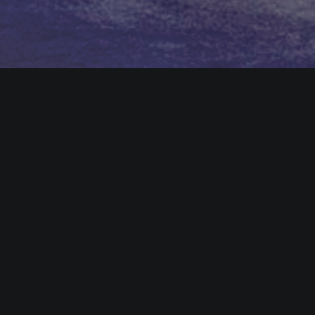
FormaFinal &
CEDIT
Criado com o desejo de explorar novos mét
a cultura do estilo de vida, a Florim relanço
coleções de cerâmica concebidas por artist
tanto em design de projeto e em idéias - que
por uma marca estilística original.