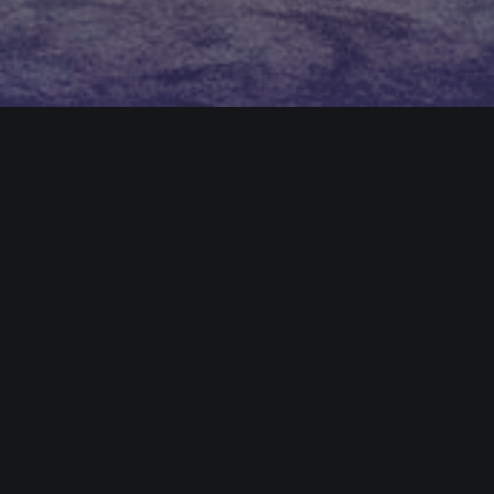
odos de expressão que pudessem caracterizar
u o CEDIT,
dando origem a uma gama de
as italianos que buscam caminhos de design -
 são distintos um do outro e cada um definido